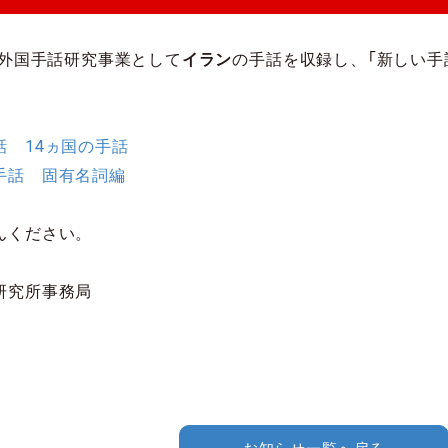
度外国手話研究事業として
イラン
の手話を収録し、「新しい手
話 14ヵ国の手話
手話 固有名詞編
んください。
研究所事務局